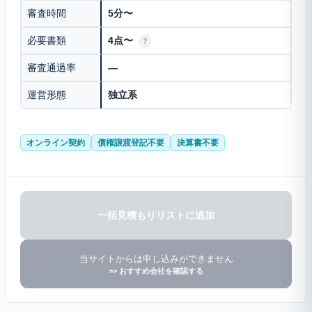
審査時間
5分〜
必要書類
4点〜
?
審査通過率
—
運営形態
独立系
オンライン契約
債権譲渡登記不要
決算書不要
一括見積もりリストに追加
当サイトからは申し込みができません
>> おすすめ会社を確認する