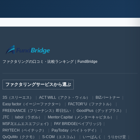
ファクタリングの口コミ・比較ランキング｜FundBridge
ファクタリングサービスから選ぶ
3S（スリーエス）
ACT WILL（アクト・ウィル）
BIZパートナー
Easy factor（イージーファクター）
FACTOR⁺U（ファクトル）
FREENANCE（フリーナンス）即日払い
GoodPlus（グッドプラス）
JTC
labol（ラボル）
Mentor Capital（メンターキャピタル）
MSFJ(エムエスエフジェイ)
PAY BRIDGE(ペイブリッジ)
PAYTECH（ペイテック）
PayToday（ペイトゥデイ）
QuQuMo（ククモ）
S-COM（エスコム）
いーばんく
うりかけ堂