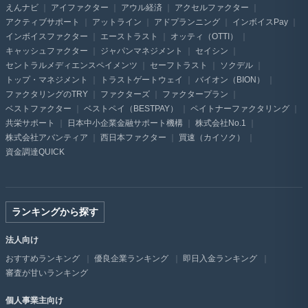
えんナビ
アイファクター
アウル経済
アクセルファクター
アクティブサポート
アットライン
アドプランニング
インボイスPay
インボイスファクター
エーストラスト
オッティ（OTTI）
キャッシュファクター
ジャパンマネジメント
セイシン
セントラルメディエンスペイメンツ
セーフトラスト
ソクデル
トップ・マネジメント
トラストゲートウェイ
バイオン（BION）
ファクタリングのTRY
ファクターズ
ファクタープラン
ベストファクター
ベストペイ（BESTPAY）
ペイトナーファクタリング
共栄サポート
日本中小企業金融サポート機構
株式会社No.1
株式会社アバンティア
西日本ファクター
買速（カイソク）
資金調達QUICK
ランキングから探す
法人向け
おすすめランキング
優良企業ランキング
即日入金ランキング
審査が甘いランキング
個人事業主向け