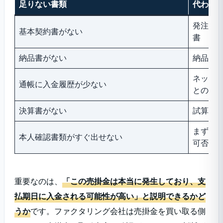
足りない書類
代わり
発注書
基本契約書がない
書
納品書がない
納品完
ネット
通帳に入金履歴が少ない
との支
決算書がない
試算表
まず取
本人確認書類がすぐ出せない
可否を
重要なのは、
「この売掛金は本当に発生しており、支
払期日に入金される可能性が高い」と説明できるかど
うか
です。ファクタリング会社は売掛金を買い取る側