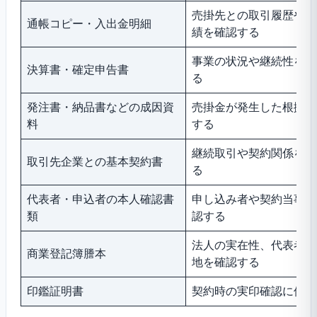
売掛先との取引履歴や入
通帳コピー・入出金明細
績を確認する
事業の状況や継続性を確
決算書・確定申告書
る
発注書・納品書などの成因資
売掛金が発生した根拠を
料
する
継続取引や契約関係を確
取引先企業との基本契約書
る
代表者・申込者の本人確認書
申し込み者や契約当事者
類
認する
法人の実在性、代表者、
商業登記簿謄本
地を確認する
印鑑証明書
契約時の実印確認に使わ