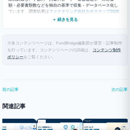
額・必要書類数などを独自の基準で収集・データベース化し
ています。調査結果は
ファクタリング会社カオスマップ2026
として公開しており、業界全体を俯瞰できる一次データに基
＋ 続きを見る
づいて記事の執筆・監修を行っています。また、実際にファ
クタリングを利用した方から寄せられた口コミも収集・掲載
しており、利用者のリアルな声を反映した情報提供を心がけ
ています。各社の公式情報だけでなく、現場の体験談も踏ま
※各コンテンツページは、FundBridge編集部が運営・記事制作
えた多角的な視点で、信頼性の高いコンテンツ制作に取り組
を行っています。コンテンツページの詳細は、
コンテンツ制作
んでいます。
ポリシー
をご覧ください。
前の記事
次の記事
関連記事