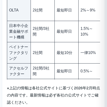
OLTA
2社間
最短即日
2%～9%
日本中小企
2社間/3社
1.5%～
業金融サポ
最短即日
間
10%
ート機構
ペイトナー
ファクタリ
2社間
最短10分
一律10%
ング
アクセルフ
2社間/3社
最短即日
0.5%～
ァクター
間
ベストファ
2社間/3社
※上記の情報は各社公式サイトに基づく2026年2月時点
最短即日
2%～20%
クター
間
の内容です。最新情報は必ず各社の公式サイトでご確
認ください。
2社間/3社