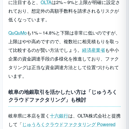
に注目すると、
OLTA
は2%～9%と上限が明確に設定さ
れており、想定外の高額手数料を請求されるリスクが
低くなっています。
QuQuMo
も1%～14.8%と下限は非常に低いのですが、
上限はやや高めですので、複数社に相見積もりを取っ
て比較するのが賢い方法でしょう。
経済産業省
も中小
企業の資金調達手段の多様化を推進しており、ファク
タリングは正当な資金調達方法として位置づけられて
います。
岐阜の地銀取引を活かしたい方は「じゅうろく
クラウドファクタリング」も検討
岐阜県に本店を置く
十六銀行
は、OLTA株式会社と提携
して「
じゅうろくクラウドファクタリング Powered