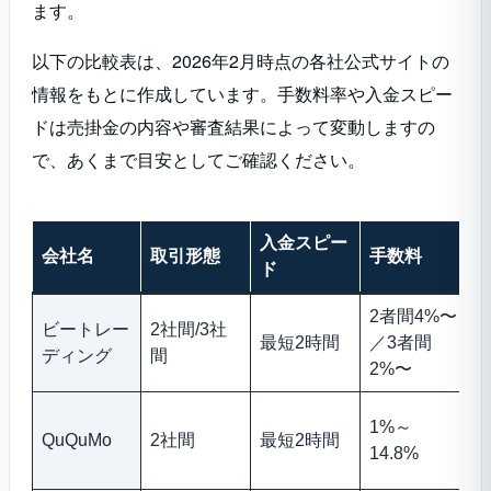
ます。
以下の比較表は、2026年2月時点の各社公式サイトの
情報をもとに作成しています。手数料率や入金スピー
ドは売掛金の内容や審査結果によって変動しますの
で、あくまで目安としてご確認ください。
入金スピー
会社名
取引形態
手数料
ド
2者間4%〜
ビートレー
2社間/3社
最短2時間
／3者間
ディング
間
2%〜
1%～
QuQuMo
2社間
最短2時間
14.8%