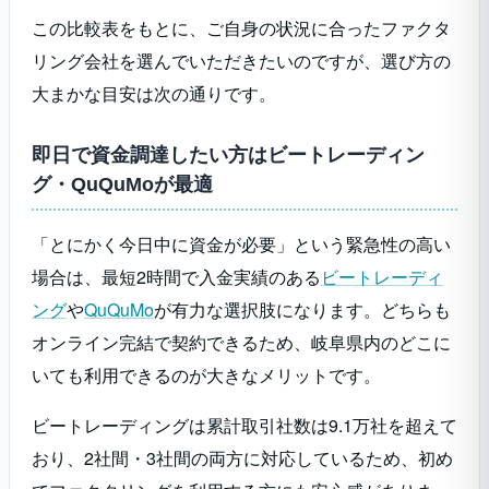
PMG
最短即日
要問合せ
間
この比較表をもとに、ご自身の状況に合ったファクタ
リング会社を選んでいただきたいのですが、選び方の
じゅうろく
クラウドフ
大まかな目安は次の通りです。
2社間
最短即日
2%～9%
ァクタリン
グ
即日で資金調達したい方はビートレーディン
グ・QuQuMoが最適
ラボル
2社間
最短30分
一律10%
「とにかく今日中に資金が必要」という緊急性の高い
場合は、最短2時間で入金実績のある
ビートレーディ
ング
や
QuQuMo
が有力な選択肢になります。どちらも
オンライン完結で契約できるため、岐阜県内のどこに
いても利用できるのが大きなメリットです。
ビートレーディングは累計取引社数は9.1万社を超えて
おり、2社間・3社間の両方に対応しているため、初め