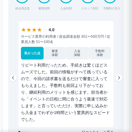
総合満足度
審査時間
入金時間
スタッフ対応
手数料の安さ
★
★
★
★
☆
★
★
★
4.0
サービス業界の利用者 / 資金調達金額 301〜500万円 / 従
サービス業
業員人数 51〜100名
員人数 2
審査
入金
手数料
良かった点
良かった
体験
体験
体験
リピート利用だったため、手続きは驚くほどス
30万円
ムーズでした。前回の情報がすべて残っている
ことが
ので、今回の請求書を送るだけで審査に入って
下限上
もらえました。手数料も前回より下がってお
当者は
り、継続利用のメリットを感じます。担当者か
ました
ら「イベントの日程に間に合うよう最速で対応
した。
します」と言っていただけ、実際に申し込みか
という
ら入金までわずか1時間という驚異的なスピード
勢に表
でした。