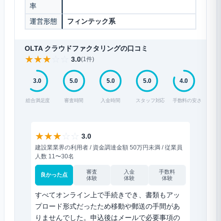
率
運営形態
フィンテック系
OLTA クラウドファクタリングの口コミ
★
★
★
☆
☆
3.0
(1件)
3.0
5.0
5.0
5.0
4.0
総合満足度
審査時間
入金時間
スタッフ対応
手数料の安さ
★
★
★
☆
☆
3.0
建設業業界の利用者 / 資金調達金額 50万円未満 / 従業員
人数 11〜30名
審査
入金
手数料
良かった点
体験
体験
体験
すべてオンライン上で手続きでき、書類もアッ
プロード形式だったため移動や郵送の手間があ
りませんでした。申込後はメールで必要事項の