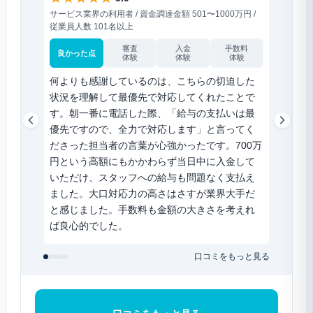
サービス業界の利用者 / 資金調達金額 501〜1000万円 /
小売業界の
従業員人数 101名以上
人数 31〜
審査
入金
手数料
良かった点
良かった
体験
体験
体験
何よりも感謝しているのは、こちらの切迫した
前のフ
状況を理解して最優先で対応してくれたことで
約半分
す。朝一番に電話した際、「給与の支払いは最
積もり
優先ですので、全力で対応します」と言ってく
り良い
ださった担当者の言葉が心強かったです。700万
もシン
円という高額にもかかわらず当日中に入金して
ロード
いただけ、スタッフへの給与も問題なく支払え
取可能
ました。大口対応力の高さはさすが業界大手だ
で、資
と感じました。手数料も金額の大きさを考えれ
ば良心的でした。
口コミをもっと見る