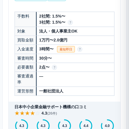
手数料
2社間: 1.5%〜
3社間: 1.5%〜
?
対象
法人・個人事業主OK
買取金額
1万円〜2.0億円
入金速度
3時間〜
最短即日
?
審査時間
30分〜
必要書類
2点〜
?
審査通過
—
率
運営形態
一般社団法人
日本中小企業金融サポート機構の口コミ
★
★
★
★
☆
4.3
(26件)
4.3
4.3
4.3
4.4
4.0