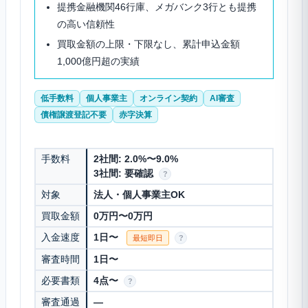
提携金融機関46行庫、メガバンク3行とも提携
の高い信頼性
買取金額の上限・下限なし、累計申込金額
1,000億円超の実績
低手数料
個人事業主
オンライン契約
AI審査
債権譲渡登記不要
赤字決算
手数料
2社間: 2.0%〜9.0%
3社間: 要確認
?
対象
法人・個人事業主OK
買取金額
0万円〜0万円
入金速度
1日〜
最短即日
?
審査時間
1日〜
必要書類
4点〜
?
審査通過
—