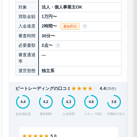
対象
法人・個人事業主OK
買取金額
1万円〜
入金速度
2時間〜
最短即日
?
審査時間
30分〜
必要書類
2点〜
?
審査通過
—
率
運営形態
独立系
★
★
★
★
☆
ビートレーディングの口コミ
4.4
(35件)
4.4
4.2
4.3
4.6
3.6
総合満足度
審査時間
入金時間
スタッフ対応
手数料の安さ
★
★
★
★
★
★
★
★
5.0