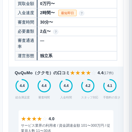
買取金額
0万円〜
入金速度
2時間〜
最短即日
?
審査時間
30分〜
必要書類
2点〜
?
審査通過
—
率
運営形態
独立系
★
★
★
★
☆
QuQuMo（ククモ）の口コミ
4.4
(17件)
4.4
4.4
4.4
4.2
4.1
総合満足度
審査時間
入金時間
スタッフ対応
手数料の安さ
★
★
★
★
☆
★
★
★
4.0
サービス業界の利用者 / 資金調達金額 101〜300万円 / 従
飲食業界の
業員人数 11〜30名
人数 6〜1