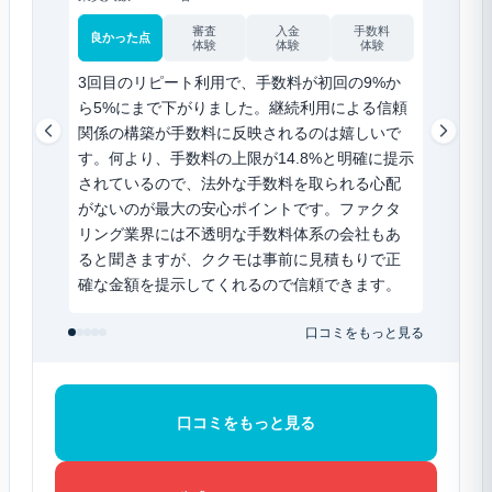
審査
入金
手数料
良かった点
良かった
体験
体験
体験
3回目のリピート利用で、手数料が初回の9%か
スマホ
ら5%にまで下がりました。継続利用による信頼
のが一
関係の構築が手数料に反映されるのは嬉しいで
請求書
す。何より、手数料の上限が14.8%と明確に提示
だけ。1
されているので、法外な手数料を取られる心配
談も来
がないのが最大の安心ポイントです。ファクタ
できる
リング業界には不透明な手数料体系の会社もあ
りがた
ると聞きますが、ククモは事前に見積もりで正
まで完
確な金額を提示してくれるので信頼できます。
した。
口コミをもっと見る
口コミをもっと見る