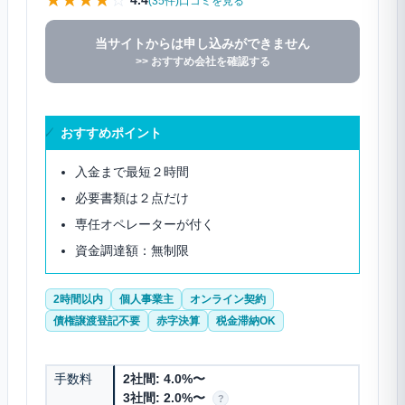
★
★
★
★
☆
4.4
(35件)口コミを見る
当サイトからは申し込みができません
>> おすすめ会社を確認する
おすすめポイント
入金まで最短２時間
必要書類は２点だけ
専任オペレーターが付く
資金調達額：無制限
2時間以内
個人事業主
オンライン契約
債権譲渡登記不要
赤字決算
税金滞納OK
手数料
2社間: 4.0%〜
3社間: 2.0%〜
?