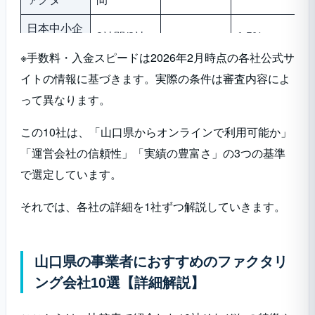
日本中小企
2社間/3社
1.5%〜
業金融サポ
最短3時間
間
10%
※手数料・入金スピードは2026年2月時点の各社公式サ
ート機構
イトの情報に基づきます。実際の条件は審査内容によ
って異なります。
ベストファ
2社間/3社
最短即日
2%〜20%
クター
間
この10社は、「山口県からオンラインで利用可能か」
「運営会社の信頼性」「実績の豊富さ」の3つの基準
PMG（ピ
2社間/3社
ーエムジ
最短2時間
2%〜
で選定しています。
間
ー）
それでは、各社の詳細を1社ずつ解説していきます。
西日本ファ
2社間/3社
最短即日
2.8%〜
クター
間
3
山口県の事業者におすすめのファクタリ
ング会社10選【詳細解説】