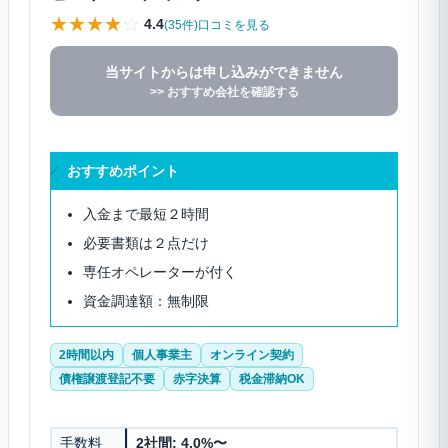
★
★
★
★
☆
4.4
(35件)口コミを見る
当サイトからは申し込みができません
>> おすすめ会社を確認する
おすすめポイント
入金まで最短２時間
必要書類は２点だけ
専任オペレーターが付く
資金調達額：無制限
2時間以内
個人事業主
オンライン契約
債権譲渡登記不要
赤字決算
税金滞納OK
手数料
2社間: 4.0%〜