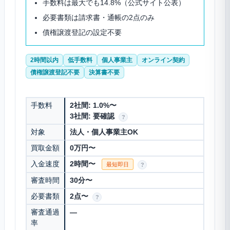
手数料は最大でも14.8%（公式サイト公表）
必要書類は請求書・通帳の2点のみ
債権譲渡登記の設定不要
2時間以内
低手数料
個人事業主
オンライン契約
債権譲渡登記不要
決算書不要
手数料
2社間: 1.0%〜
3社間: 要確認
?
対象
法人・個人事業主OK
買取金額
0万円〜
入金速度
2時間〜
最短即日
?
審査時間
30分〜
必要書類
2点〜
?
審査通過
—
率