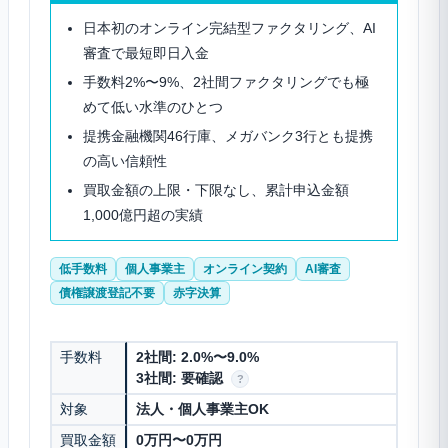
日本初のオンライン完結型ファクタリング、AI
審査で最短即日入金
手数料2%〜9%、2社間ファクタリングでも極
めて低い水準のひとつ
提携金融機関46行庫、メガバンク3行とも提携
の高い信頼性
買取金額の上限・下限なし、累計申込金額
1,000億円超の実績
低手数料
個人事業主
オンライン契約
AI審査
債権譲渡登記不要
赤字決算
手数料
2社間: 2.0%〜9.0%
3社間: 要確認
?
対象
法人・個人事業主OK
買取金額
0万円〜0万円