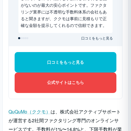
がないのが最大の安心ポイントです。ファクタ
できる
リング業界には不透明な手数料体系の会社もあ
りがた
ると聞きますが、ククモは事前に見積もりで正
まで完
確な金額を提示してくれるので信頼できます。
した。
口コミをもっと見る
口コミをもっと見る
公式サイトはこちら
QuQuMo（ククモ）
は、株式会社アクティブサポート
が運営する2社間ファクタリング専門のオンラインサ
ービスです。手数料が1%〜14.8%と、下限手数料が業