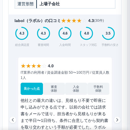
運営形態
上場子会社
★
★
★
★
☆
labol（ラボル）の口コミ
4.3
(30件)
4.3
4.3
4.6
4.0
3.5
総合満足度
審査時間
入金時間
スタッフ対応
手数料の安さ
★
★
★
★
☆
★
★
★
4.0
IT業界の利用者 / 資金調達金額 50〜100万円 / 従業員人数
IT業界の
1人
1人
審査
入金
手数料
良かった点
良かった
体験
体験
体験
他社との最大の違いは、見積もり不要で即座に
夜間で
申し込みができる点です。以前の会社では請求
副業フ
書をメールで送り、担当者から見積もりが来る
す。本
まで半日〜1日待ち、条件に合意してから契約書
に連絡
を取り交わすという手順が必要でした。ラボル
24時間