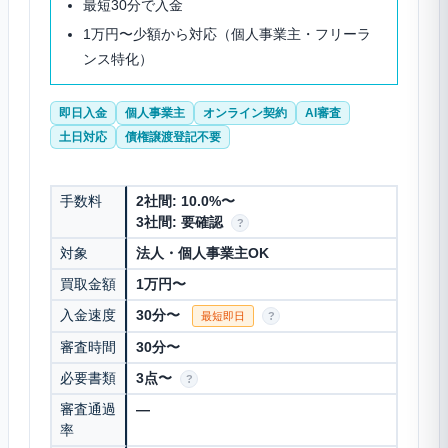
最短30分で入金
1万円〜少額から対応（個人事業主・フリーラ
ンス特化）
即日入金
個人事業主
オンライン契約
AI審査
土日対応
債権譲渡登記不要
手数料
2社間: 10.0%〜
3社間: 要確認
?
対象
法人・個人事業主OK
買取金額
1万円〜
入金速度
30分〜
最短即日
?
審査時間
30分〜
必要書類
3点〜
?
審査通過
—
率