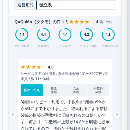
運営形態
独立系
★
★
★
★
☆
QuQuMo（ククモ）の口コミ
4.4
(17件)
4.4
4.4
4.4
4.2
4.1
総合満足度
審査時間
入金時間
スタッフ対応
手数料の安さ
★
★
★
★
☆
★
★
★
4.0
サービス業界の利用者 / 資金調達金額 101〜300万円 / 従
飲食業界の
業員人数 11〜30名
人数 6〜1
審査
入金
手数料
良かった点
良かった
体験
体験
体験
3回目のリピート利用で、手数料が初回の9%か
スマホ
ら5%にまで下がりました。継続利用による信頼
のが一
関係の構築が手数料に反映されるのは嬉しいで
請求書
す。何より、手数料の上限が14.8%と明確に提示
だけ。1
されているので、法外な手数料を取られる心配
談も来