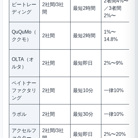
2者間4%〜
ビートレー
2社間/3社
最短2時間
／3者間
ディング
間
2%〜
QuQuMo（
1%〜
2社間
最短2時間
ククモ）
14.8%
OLTA（オ
2社間
最短即日
2%〜9%
ルタ）
ペイトナー
ファクタリ
2社間
最短10分
一律10%
ング
ラボル
2社間
最短30分
一律10%
アクセルフ
2社間/3社
最短即日
2%〜20%
ァクター
間