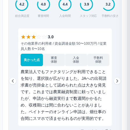
4.2
4.0
4.4
3.9
3.2
総合満足度
審査時間
入金時間
スタッフ対応
手数料の安さ
★
★
★
☆
☆
★
★
★
3.0
その他業界の利用者 / 資金調達金額 50〜100万円 / 従業
運送業界の
員人数 6〜10名
数 1人
審査
入金
手数料
良かった点
良かった
体験
体験
体験
農業法人でもファクタリングが利用できること
独立し
を知り、選択肢が広がりました。JAへの出荷請
査に通
求書が売掛金として認められた点は大きな発見
は門前
です。これまでは農業融資制度に頼っていまし
さには
たが、申請から融資実行まで数週間かかるた
送の合
め、収穫期には間に合わないことがありまし
手には
た。ペイトナーのオンライン申請は、畑仕事の
合間にスマホで済ませられるのが実用的です。