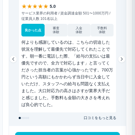
★
★
★
★
★
★
★
★
5.0
サービス業界の利用者 / 資金調達金額 501〜1000万円 /
小売業界の
従業員人数 101名以上
人数 31〜
審査
入金
手数料
良かった点
良かった
体験
体験
体験
何よりも感謝しているのは、こちらの切迫した
前のフ
状況を理解して最優先で対応してくれたことで
約半分
す。朝一番に電話した際、「給与の支払いは最
積もり
優先ですので、全力で対応します」と言ってく
り良い
ださった担当者の言葉が心強かったです。700万
もシン
円という高額にもかかわらず当日中に入金して
ロード
いただけ、スタッフへの給与も問題なく支払え
取可能
ました。大口対応力の高さはさすが業界大手だ
で、資
と感じました。手数料も金額の大きさを考えれ
ば良心的でした。
口コミをもっと見る