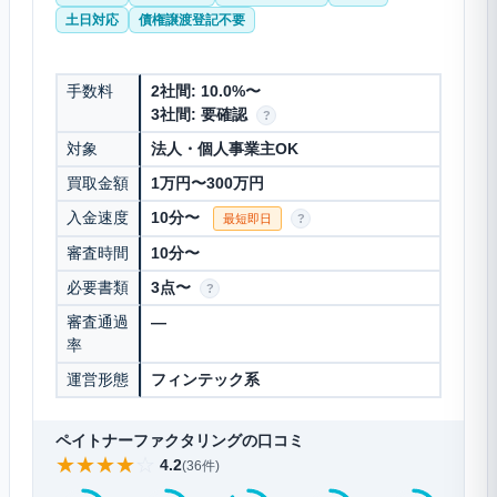
土日対応
債権譲渡登記不要
手数料
2社間: 10.0%〜
3社間: 要確認
?
対象
法人・個人事業主OK
買取金額
1万円〜300万円
入金速度
10分〜
最短即日
?
審査時間
10分〜
必要書類
3点〜
?
審査通過
—
率
運営形態
フィンテック系
ペイトナーファクタリングの口コミ
★
★
★
★
☆
4.2
(36件)