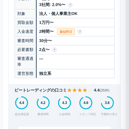
3社間: 2.0%〜
?
対象
法人・個人事業主OK
買取金額
1万円〜
入金速度
2時間〜
最短即日
?
審査時間
30分〜
必要書類
2点〜
?
審査通過
—
率
運営形態
独立系
★
★
★
★
☆
ビートレーディングの口コミ
4.4
(35件)
4.4
4.2
4.3
4.6
3.6
総合満足度
審査時間
入金時間
スタッフ対応
手数料の安さ