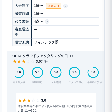
入金速度
1日〜
最短即日
?
審査時間
1日〜
必要書類
4点〜
?
審査通過
—
率
運営形態
フィンテック系
OLTA クラウドファクタリングの口コミ
★
★
★
☆
☆
3.0
(1件)
3.0
5.0
5.0
5.0
4.0
総合満足度
審査時間
入金時間
スタッフ対応
手数料の安さ
★
★
★
☆
☆
3.0
建設業業界の利用者 / 資金調達金額 50万円未満 / 従業員
人数 11〜30名