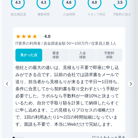
4.3
4.3
4.6
4.0
3.5
総合満足度
審査時間
入金時間
スタッフ対応
手数料の安さ
★
★
★
★
☆
★
4.0
IT業界の利用者 / 資金調達金額 50〜100万円 / 従業員人数 1人
IT業
審査
入金
手数料
良かった点
良
体験
体験
体験
他社との最大の違いは、見積もり不要で即座に申し込
夜間
みができる点です。以前の会社では請求書をメールで
リー
送り、担当者から見積もりが来るまで半日〜1日待ち、
平日
条件に合意してから契約書を取り交わすという手順が
った
必要でした。ラボルなら手数料が一律10%と決まって
夜9
いるため、自分で手取り額を計算して納得したらすぐ
た。
に申し込めます。この見積もりプロセスの省略だけ
てく
で、1回の利用あたり1〜2日の時間短縮になっていま
利用
す。面談も不要で、本当にWebだけで完結します。
化さ
ます
口コミをもっと見る