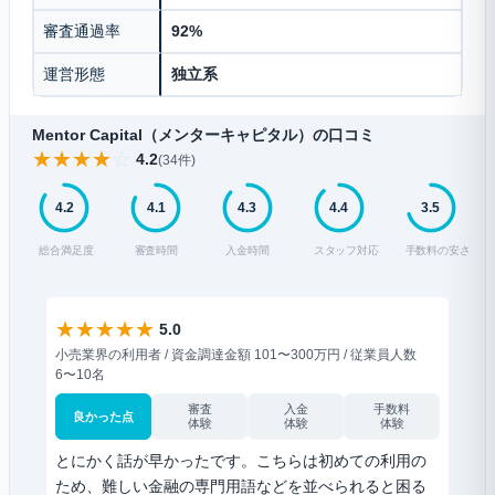
審査通過率
92%
運営形態
独立系
Mentor Capital（メンターキャピタル）の口コミ
★
★
★
★
☆
4.2
(34件)
4.2
4.1
4.3
4.4
3.5
総合満足度
審査時間
入金時間
スタッフ対応
手数料の安さ
★
★
★
★
★
★
5.0
小売業界の利用者 / 資金調達金額 101〜300万円 / 従業員人数
医療業
6〜10名
2〜5
審査
入金
手数料
良かった点
体験
体験
体験
とにかく話が早かったです。こちらは初めての利用の
療養
ため、難しい金融の専門用語などを並べられると困る
解し