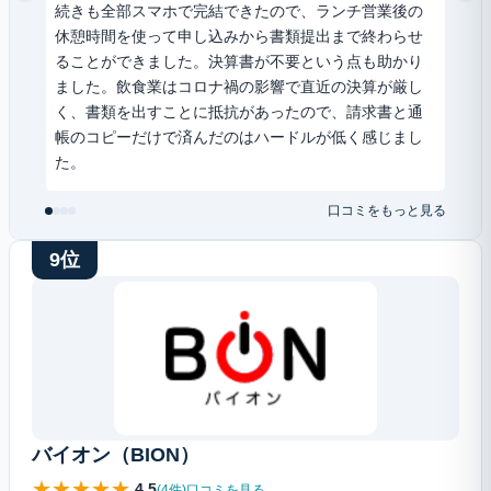
続きも全部スマホで完結できたので、ランチ営業後の
非常
休憩時間を使って申し込みから書類提出まで終わらせ
翌日
ることができました。決算書が不要という点も助かり
バー
ました。飲食業はコロナ禍の影響で直近の決算が厳し
員登
く、書類を出すことに抵抗があったので、請求書と通
め、
帳のコピーだけで済んだのはハードルが低く感じまし
のも
た。
取引
た。
口コミをもっと見る
9位
バイオン（BION）
★
★
★
★
★
4.5
(4件)口コミを見る