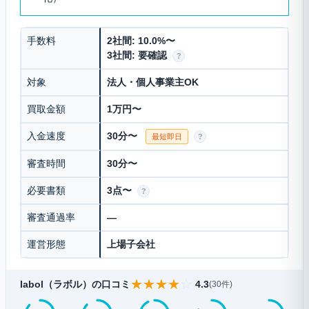
手数料
2社間: 10.0%〜
3社間: 要確認
?
対象
法人・個人事業主OK
買取金額
1万円〜
入金速度
30分〜
最短即日
?
審査時間
30分〜
必要書類
3点〜
?
審査通過率
—
運営形態
上場子会社
★
★
★
★
☆
labol（ラボル）の口コミ
4.3
(30件)