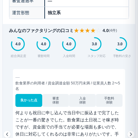
審査通過率
—
運営形態
独立系
★
★
★
★
☆
みんなのファクタリングの口コミ
4.0
(4件)
4.0
4.0
4.0
3.0
3.0
総合満足度
審査時間
入金時間
スタッフ対応
手数料の安さ
—
—
飲食業界の利用者 / 資金調達金額 50万円未満 / 従業員人数 2〜5
運送業
名
名
審査
入金
手数料
良かった点
良
体験
体験
体験
何よりも祝日に申し込んで当日中に振込まで完了した
初め
ことが一番の驚きでした。飲食業は土日祝こそ稼ぎ時
した
ですが、資金面での手当てが必要な場面も多いので、
了し
休日に対応してくれるのは非常にありがたいです。手
で、