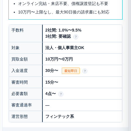
オンライン完結・来店不要、債権譲渡登記も不要
10万円〜上限なし、最大90日後の請求書にも対応
手数料
2社間: 1.0%〜9.5%
3社間: 要確認
?
対象
法人・個人事業主OK
買取金額
10万円〜0万円
入金速度
30分〜
最短即日
?
審査時間
15分〜
必要書類
4点〜
?
審査通過率
—
運営形態
フィンテック系