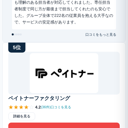
も理解のある担当者が対応してくれました。専任担当
して
者制度で同じ方が最後まで担当してくれたのも安心で
って
した。グループ全体で222名の従業員を抱える大手なの
ホか
で、サービスの安定感があります。
た。
口コミをもっと見る
5位
ペイトナーファクタリング
★
★
★
★
☆
4.2
(36件)口コミを見る
詳細を見る