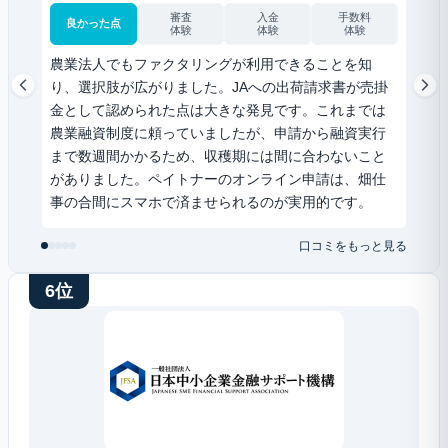
良
審査
入金
手数料
良かった点
体験
体験
体験
独立
農業法人でもファクタリングが利用できることを知
った
り、選択肢が広がりました。JAへの出荷請求書が売掛
った
金として認められた点は大きな発見です。これまでは
す。
農業融資制度に頼っていましたが、申請から融資実行
難し
まで数週間かかるため、収穫期には間に合わないこと
がありました。ペイトナーのオンライン申請は、畑仕
事の合間にスマホで済ませられるのが実用的です。
口コミをもっと見る
6位