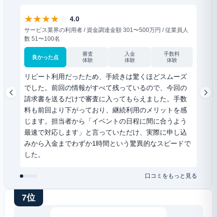
★
★
★
★
☆
★
4.0
サービス業界の利用者 / 資金調達金額 301〜500万円 / 従業員人
サービ
数 51〜100名
2〜5
審査
入金
手数料
良かった点
良
体験
体験
体験
リピート利用だったため、手続きは驚くほどスムーズ
30
でした。前回の情報がすべて残っているので、今回の
一番
請求書を送るだけで審査に入ってもらえました。手数
し」
料も前回より下がっており、継続利用のメリットを感
掛金
じます。担当者から「イベントの日程に間に合うよう
する
最速で対応します」と言っていただけ、実際に申し込
企業
みから入金までわずか1時間という驚異的なスピードで
応す
した。
口コミをもっと見る
7位