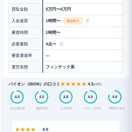
買取金額
5万円〜0万円
入金速度
1時間〜
最短即日
?
審査時間
1時間〜
必要書類
4点〜
?
審査通過率
—
運営形態
フィンテック系
★
★
★
★
★
バイオン（BION）の口コミ
4.5
(4件)
4.5
4.5
4.8
4.5
4.0
総合満足度
審査時間
入金時間
スタッフ対応
手数料の安さ
★
★
★
★
☆
★
4.0