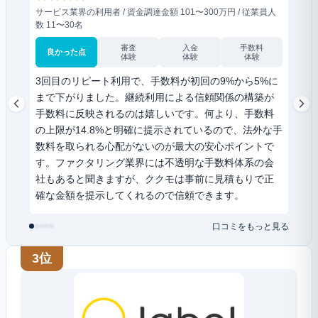
サービス業界の利用者 / 資金調達金額 101〜300万円 / 従業員人
飲食業
数 11〜30名
10名
審査
入金
手数料
良かった点
良
体験
体験
体験
3回目のリピート利用で、手数料が初回の9%から5%に
スマ
まで下がりました。継続利用による信頼関係の構築が
番の
手数料に反映されるのは嬉しいです。何より、手数料
の写
の上限が14.8%と明確に提示されているので、法外な手
し込
数料を取られる心配がないのが最大の安心ポイントで
ンが
す。ファクタリング業界には不透明な手数料体系の会
って
社もあると聞きますが、ククモは事前に見積もりで正
金調
確な金額を提示してくれるので信頼できます。
した
口コミをもっと見る
3位