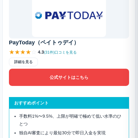
PayToday（ペイトゥデイ）
★
★
★
★
☆
4.3
(31件)口コミを見る
詳細を見る
公式サイトはこちら
おすすめポイント
手数料1%〜9.5%、上限が明確で極めて低い水準のひ
とつ
独自AI審査により最短30分で即日入金を実現