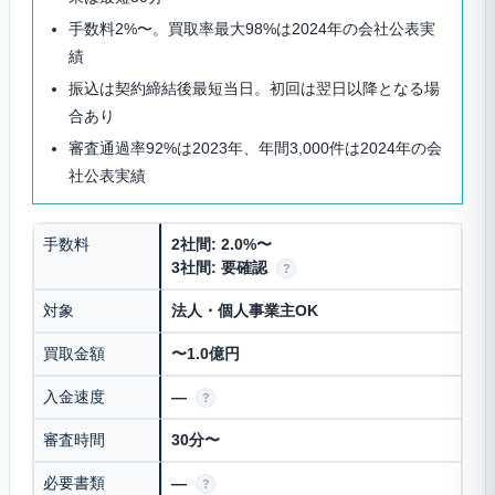
手数料2%〜。買取率最大98%は2024年の会社公表実
績
振込は契約締結後最短当日。初回は翌日以降となる場
合あり
審査通過率92%は2023年、年間3,000件は2024年の会
社公表実績
手数料
2社間: 2.0%〜
3社間: 要確認
?
対象
法人・個人事業主OK
買取金額
〜1.0億円
入金速度
—
?
審査時間
30分〜
必要書類
—
?