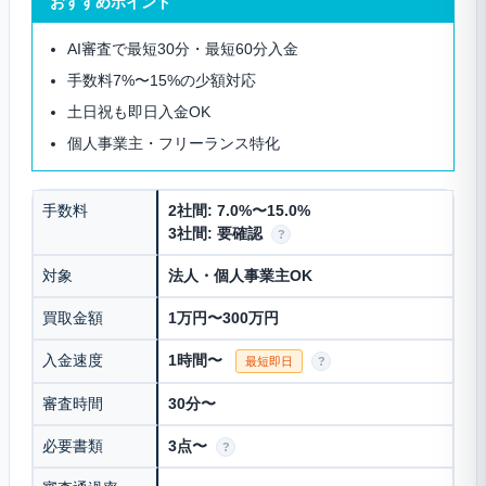
おすすめポイント
AI審査で最短30分・最短60分入金
手数料7%〜15%の少額対応
土日祝も即日入金OK
個人事業主・フリーランス特化
手数料
2社間: 7.0%〜15.0%
3社間: 要確認
?
対象
法人・個人事業主OK
買取金額
1万円〜300万円
入金速度
1時間〜
最短即日
?
審査時間
30分〜
必要書類
3点〜
?