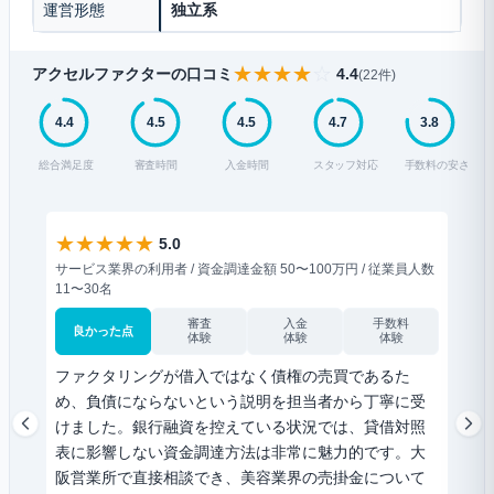
運営形態
独立系
★
★
★
★
☆
アクセルファクターの口コミ
4.4
(22件)
4.4
4.5
4.5
4.7
3.8
総合満足度
審査時間
入金時間
スタッフ対応
手数料の安さ
★
★
★
★
★
★
5.0
サービス業界の利用者 / 資金調達金額 50〜100万円 / 従業員人数
小売業
11〜30名
6〜1
審査
入金
手数料
良かった点
良
体験
体験
体験
ファクタリングが借入ではなく債権の売買であるた
書類
め、負債にならないという説明を担当者から丁寧に受
書と
けました。銀行融資を控えている状況では、貸借対照
査に
表に影響しない資金調達方法は非常に魅力的です。大
京の
阪営業所で直接相談でき、美容業界の売掛金について
なメ