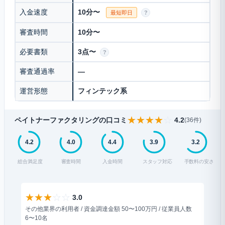
入金速度
10分〜
最短即日
?
審査時間
10分〜
必要書類
3点〜
?
審査通過率
—
運営形態
フィンテック系
★
★
★
★
☆
ペイトナーファクタリングの口コミ
4.2
(36件)
4.2
4.0
4.4
3.9
3.2
総合満足度
審査時間
入金時間
スタッフ対応
手数料の安さ
★
★
★
☆
☆
★
3.0
その他業界の利用者 / 資金調達金額 50〜100万円 / 従業員人数
運送業
6〜10名