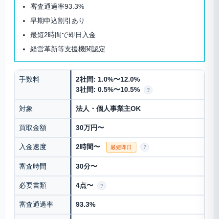
審査通過率93.3%
早期申込割引あり
最短2時間で即日入金
経営革新等支援機関認定
手数料
2社間: 1.0%〜12.0%
3社間: 0.5%〜10.5%
?
対象
法人・個人事業主OK
買取金額
30万円〜
入金速度
2時間〜
最短即日
?
審査時間
30分〜
必要書類
4点〜
?
審査通過率
93.3%