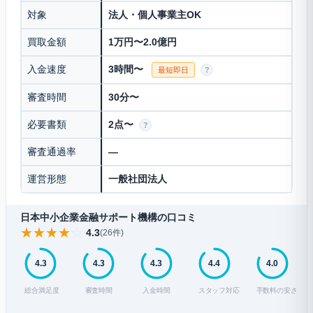
対象
法人・個人事業主OK
買取金額
1万円〜2.0億円
入金速度
3時間〜
最短即日
?
審査時間
30分〜
必要書類
2点〜
?
審査通過率
—
運営形態
一般社団法人
日本中小企業金融サポート機構の口コミ
★
★
★
★
☆
4.3
(26件)
4.3
4.3
4.3
4.4
4.0
総合満足度
審査時間
入金時間
スタッフ対応
手数料の安さ