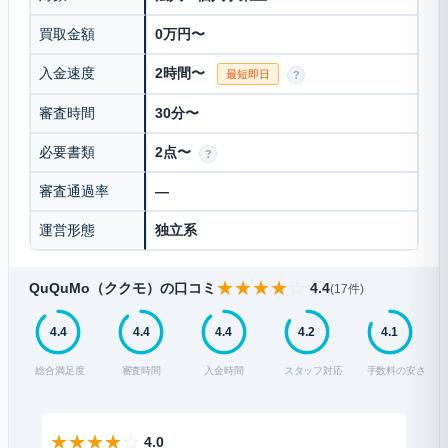
買取金額
0万円〜
入金速度
2時間〜
最短即日
?
審査時間
30分〜
必要書類
2点〜
?
審査通過率
—
運営形態
独立系
★
★
★
★
☆
QuQuMo（ククモ）の口コミ
4.4
(17件)
4.4
4.4
4.4
4.2
4.1
総合満足度
審査時間
入金時間
スタッフ対応
手数料の安さ
★
★
★
★
☆
★
4.0