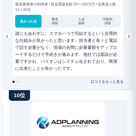
製造業業界の利用者 / 資金調達金額 50〜100万円 / 従業員人数
サービ
11〜30名
人数 
審査
入金
手数料
良かった点
良
体験
体験
体験
誰にも会わずに、スマホ一つで完結するという合理的
担当
な仕組みが良かったと思います。担当者と長々と電話
くれ
で話す必要がなく、現場の合間に必要書類をアップロ
書類
ードするだけで手続きが進みます。他社では面談が必
明し
要ですかわ、バイオンはシステム化されており、簡潔
た。
に出来たことが良かったです。
を提
確認
口コミをもっと見る
が少
10位