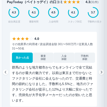
★
★
★
★
☆
PayToday（ペイトゥデイ）の口コミ
4.3
(31件)
4.3
4.1
4.5
4.1
3.7
総合満足度
審査時間
入金時間
スタッフ対応
手数料の安さ
★
★
★
★
☆
★
4.0
その他業界の利用者 / 資金調達金額 301〜500万円 / 従業員人数
医療業
31〜50名
6〜1
審査
入金
手数料
良かった点
良
体験
体験
体験
群馬のような地方都市からでもオンラインで全て完結
調剤
するのが最大の魅力です。以前は東京まで行かないと
もら
ファクタリング会社に会えなかったので、交通費と時
がそ
間の節約になりました。手数料も5.5%と、地方のファ
理的
クタリング会社が提示した12%より大幅に安かったで
ルを
す。売掛先が大手化学メーカーだったのが効いたと思
りで
います。