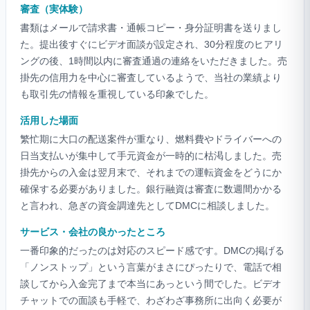
審査（実体験）
書類はメールで請求書・通帳コピー・身分証明書を送りまし
た。提出後すぐにビデオ面談が設定され、30分程度のヒアリ
ングの後、1時間以内に審査通過の連絡をいただきました。売
掛先の信用力を中心に審査しているようで、当社の業績より
も取引先の情報を重視している印象でした。
活用した場面
繁忙期に大口の配送案件が重なり、燃料費やドライバーへの
日当支払いが集中して手元資金が一時的に枯渇しました。売
掛先からの入金は翌月末で、それまでの運転資金をどうにか
確保する必要がありました。銀行融資は審査に数週間かかる
と言われ、急ぎの資金調達先としてDMCに相談しました。
サービス・会社の良かったところ
一番印象的だったのは対応のスピード感です。DMCの掲げる
「ノンストップ」という言葉がまさにぴったりで、電話で相
談してから入金完了まで本当にあっという間でした。ビデオ
チャットでの面談も手軽で、わざわざ事務所に出向く必要が