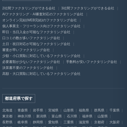
2社間ファクタリングができる会社
3社間ファクタリングができる会社
AIファクタリング・AI審査対応のファクタリング会社
オンライン完結(WEB完結)のファクタリング会社
個人事業主・フリーランス向けファクタリング会社
即日・当日入金が可能なファクタリング会社
口コミの数が多いファクタリング会社
土日・祝日対応が可能なファクタリング会社
審査が早いファクタリング会社
少額・小口買取に対応しているファクタリング会社
必要書類が少ないファクタリング会社
手数料が安いファクタリング会社
決算書不要のファクタリング会社
高額・大口買取に対応しているファクタリング会社
都道府県で探す
北海道
青森県
岩手県
宮城県
山形県
福島県
群馬県
千葉県
東京都
神奈川県
新潟県
富山県
石川県
福井県
山梨県
長野県
岐阜県
静岡県
愛知県
三重県
滋賀県
京都府
大阪府