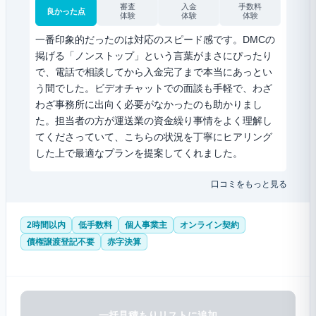
審査
入金
手数料
良かった点
体験
体験
体験
一番印象的だったのは対応のスピード感です。DMCの
掲げる「ノンストップ」という言葉がまさにぴったり
で、電話で相談してから入金完了まで本当にあっとい
う間でした。ビデオチャットでの面談も手軽で、わざ
わざ事務所に出向く必要がなかったのも助かりまし
た。担当者の方が運送業の資金繰り事情をよく理解し
てくださっていて、こちらの状況を丁寧にヒアリング
した上で最適なプランを提案してくれました。
口コミをもっと見る
2時間以内
低手数料
個人事業主
オンライン契約
債権譲渡登記不要
赤字決算
一括見積もりリストに追加