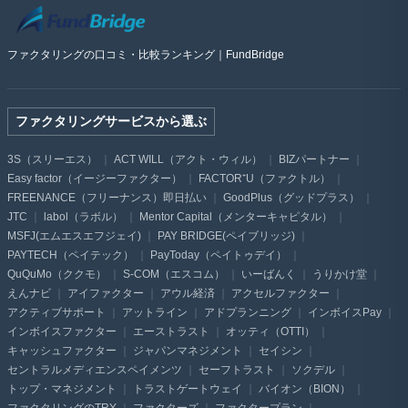
ファクタリングの口コミ・比較ランキング｜FundBridge
ファクタリングサービスから選ぶ
3S（スリーエス）
ACT WILL（アクト・ウィル）
BIZパートナー
Easy factor（イージーファクター）
FACTOR⁺U（ファクトル）
FREENANCE（フリーナンス）即日払い
GoodPlus（グッドプラス）
JTC
labol（ラボル）
Mentor Capital（メンターキャピタル）
MSFJ(エムエスエフジェイ)
PAY BRIDGE(ペイブリッジ)
PAYTECH（ペイテック）
PayToday（ペイトゥデイ）
QuQuMo（ククモ）
S-COM（エスコム）
いーばんく
うりかけ堂
えんナビ
アイファクター
アウル経済
アクセルファクター
アクティブサポート
アットライン
アドプランニング
インボイスPay
インボイスファクター
エーストラスト
オッティ（OTTI）
キャッシュファクター
ジャパンマネジメント
セイシン
セントラルメディエンスペイメンツ
セーフトラスト
ソクデル
トップ・マネジメント
トラストゲートウェイ
バイオン（BION）