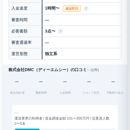
入金速度
1時間〜
最短即日
?
審査時間
—
必要書類
3点〜
?
審査通過率
—
運営形態
独立系
株式会社DMC（ディーエムシー）の口コミ
—
(1件)
—
—
—
—
—
総合満足度
審査時間
入金時間
スタッフ対応
手数料の安さ
—
運送業界の利用者 / 資金調達金額 101〜300万円 / 従業員人数
2〜5名