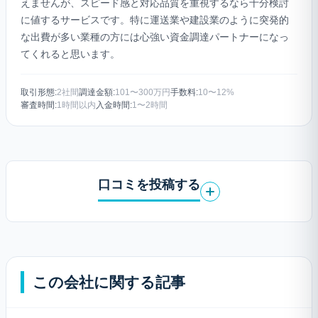
えませんが、スピード感と対応品質を重視するなら十分検討
に値するサービスです。特に運送業や建設業のように突発的
な出費が多い業種の方には心強い資金調達パートナーになっ
てくれると思います。
取引形態:
2社間
調達金額:
101〜300万円
手数料:
10〜12%
審査時間:
1時間以内
入金時間:
1〜2時間
口コミを投稿する
この会社に関する記事