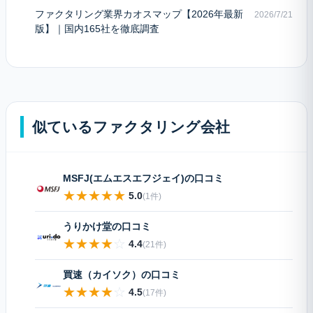
ファクタリング業界カオスマップ【2026年最新
2026/7/21
版】｜国内165社を徹底調査
似ているファクタリング会社
MSFJ(エムエスエフジェイ)の口コミ
★
★
★
★
★
5.0
(1件)
うりかけ堂の口コミ
★
★
★
★
☆
4.4
(21件)
買速（カイソク）の口コミ
★
★
★
★
☆
4.5
(17件)