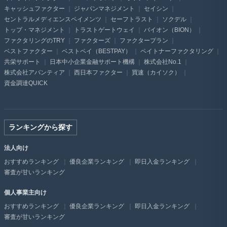
キャッシュファクター
ジャパンマネジメント
セイシン
セントラルメディエンスペイメンツ
セーフトラスト
ソクデル
トップ・マネジメント
トラストゲートウェイ
バイオン（BION）
ファクタリングのTRY
ファクターズ
ファクタープラン
ベストファクター
ベストペイ（BESTPAY）
ペイトナーファクタリング
共栄サポート
日本中小企業金融サポート機構
株式会社No.1
株式会社アバンティア
西日本ファクター
買速（カイソク）
資金調達QUICK
ランキングから探す
法人向け
おすすめランキング
優良企業ランキング
即日入金ランキング
審査が甘いランキング
個人事業主向け
おすすめランキング
優良企業ランキング
即日入金ランキング
審査が甘いランキング