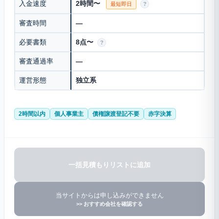
入金速度
2時間〜
最短即日
?
審査時間
—
必要書類
8点〜
?
審査通過率
—
運営形態
独立系
2時間以内
個人事業主
債権譲渡登記不要
赤字決算
一括見積もりリストに追加
当サイトからは申し込みができません
>> おすすめ会社を確認する