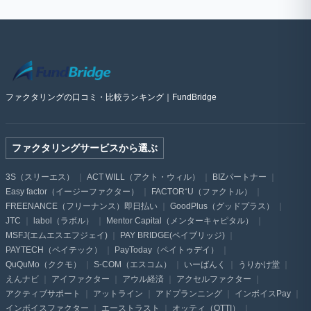
ファクタリングの口コミ・比較ランキング｜FundBridge
ファクタリングサービスから選ぶ
3S（スリーエス）
ACT WILL（アクト・ウィル）
BIZパートナー
Easy factor（イージーファクター）
FACTOR⁺U（ファクトル）
FREENANCE（フリーナンス）即日払い
GoodPlus（グッドプラス）
JTC
labol（ラボル）
Mentor Capital（メンターキャピタル）
MSFJ(エムエスエフジェイ)
PAY BRIDGE(ペイブリッジ)
PAYTECH（ペイテック）
PayToday（ペイトゥデイ）
QuQuMo（ククモ）
S-COM（エスコム）
いーばんく
うりかけ堂
えんナビ
アイファクター
アウル経済
アクセルファクター
アクティブサポート
アットライン
アドプランニング
インボイスPay
インボイスファクター
エーストラスト
オッティ（OTTI）