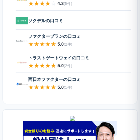
★
★
★
★
☆
4.3
(5件)
ソクデルの口コミ
ファクタープランの口コミ
★
★
★
★
★
5.0
(2件)
トラストゲートウェイの口コミ
★
★
★
★
★
5.0
(2件)
西日本ファクターの口コミ
★
★
★
★
★
5.0
(1件)