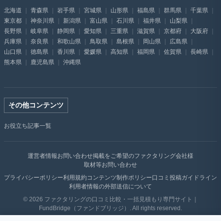
北海道
青森県
岩手県
宮城県
山形県
福島県
群馬県
千葉県
東京都
神奈川県
新潟県
富山県
石川県
福井県
山梨県
長野県
岐阜県
静岡県
愛知県
三重県
滋賀県
京都府
大阪府
兵庫県
奈良県
和歌山県
鳥取県
島根県
岡山県
広島県
山口県
徳島県
香川県
愛媛県
高知県
福岡県
佐賀県
長崎県
熊本県
鹿児島県
沖縄県
その他コンテンツ
お役立ち記事一覧
運営者情報
お問い合わせ
掲載をご希望のファクタリング会社様
取材等お問い合わせ
プライバシーポリシー
利用規約
コンテンツ制作ポリシー
口コミ投稿ガイドライン
利用者情報の外部送信について
© 2026 ファクタリングの口コミ比較・一括見積もり専門サイト｜
FundBridge（ファンドブリッジ）. All rights reserved.