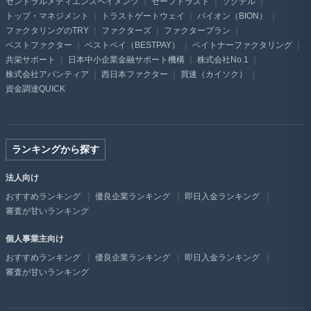
セントラルメディエンスペイメンツ
セーフトラスト
ソクデル
トップ・マネジメント
トラストゲートウェイ
バイオン（BION）
ファクタリングのTRY
ファクターズ
ファクタープラン
ベストファクター
ベストペイ（BESTPAY）
ペイトナーファクタリング
共栄サポート
日本中小企業金融サポート機構
株式会社No.1
株式会社アバンティア
西日本ファクター
買速（カイソク）
資金調達QUICK
ランキングから探す
法人向け
おすすめランキング
優良企業ランキング
即日入金ランキング
審査が甘いランキング
個人事業主向け
おすすめランキング
優良企業ランキング
即日入金ランキング
審査が甘いランキング