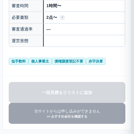
審査時間
1時間〜
必要書類
2点〜
?
審査通過率
—
運営形態
低手数料
個人事業主
債権譲渡登記不要
赤字決算
一括見積もりリストに追加
当サイトからは申し込みができません
>> おすすめ会社を確認する