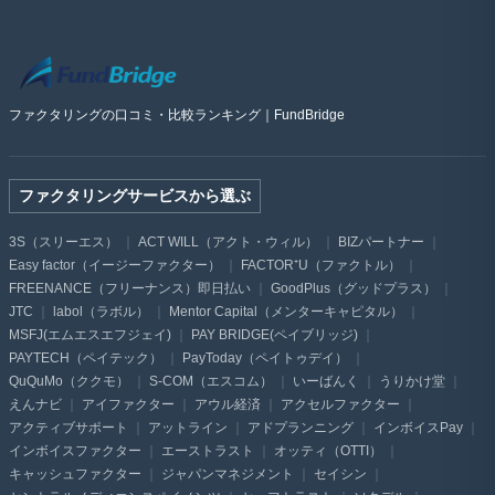
ファクタリングの口コミ・比較ランキング｜FundBridge
ファクタリングサービスから選ぶ
3S（スリーエス）
ACT WILL（アクト・ウィル）
BIZパートナー
Easy factor（イージーファクター）
FACTOR⁺U（ファクトル）
FREENANCE（フリーナンス）即日払い
GoodPlus（グッドプラス）
JTC
labol（ラボル）
Mentor Capital（メンターキャピタル）
MSFJ(エムエスエフジェイ)
PAY BRIDGE(ペイブリッジ)
PAYTECH（ペイテック）
PayToday（ペイトゥデイ）
QuQuMo（ククモ）
S-COM（エスコム）
いーばんく
うりかけ堂
えんナビ
アイファクター
アウル経済
アクセルファクター
アクティブサポート
アットライン
アドプランニング
インボイスPay
インボイスファクター
エーストラスト
オッティ（OTTI）
キャッシュファクター
ジャパンマネジメント
セイシン