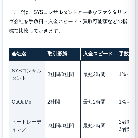
ここでは、SYSコンサルタントと主要なファクタリン
グ会社を手数料・入金スピード・買取可能額などの指
標で比較していきます。
会社名
取引形態
入金スピード
手数料
SYSコンサル
2社間/3社間
最短2時間
1%～
タント
QuQuMo
2社間
最短2時間
1%～14
ビートレーデ
2者間4
2社間/3社間
最短2時間
ィング
3者間2