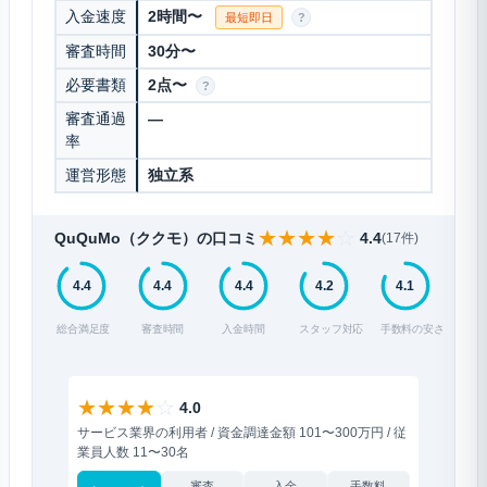
入金速度
2時間〜
最短即日
?
審査時間
30分〜
必要書類
2点〜
?
審査通過
—
率
運営形態
独立系
★
★
★
★
☆
QuQuMo（ククモ）の口コミ
4.4
(17件)
4.4
4.4
4.4
4.2
4.1
総合満足度
審査時間
入金時間
スタッフ対応
手数料の安さ
★
★
★
★
☆
★
★
★
4.0
サービス業界の利用者 / 資金調達金額 101〜300万円 / 従
飲食業界の
業員人数 11〜30名
人数 6〜1
審査
入金
手数料