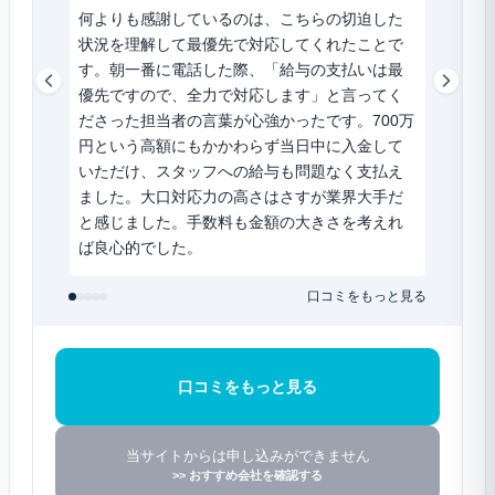
何よりも感謝しているのは、こちらの切迫した
前のフ
状況を理解して最優先で対応してくれたことで
約半分
す。朝一番に電話した際、「給与の支払いは最
積もり
優先ですので、全力で対応します」と言ってく
り良い
ださった担当者の言葉が心強かったです。700万
もシン
円という高額にもかかわらず当日中に入金して
ロード
いただけ、スタッフへの給与も問題なく支払え
取可能
ました。大口対応力の高さはさすが業界大手だ
で、資
と感じました。手数料も金額の大きさを考えれ
ば良心的でした。
口コミをもっと見る
口コミをもっと見る
当サイトからは申し込みができません
>> おすすめ会社を確認する