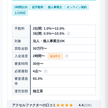
2時間以内
低手数料
個人事業主
オンライン契約
土日対応
手数料
2社間: 1.0%〜12.0%
3社間: 0.5%〜10.5%
?
対象
法人・個人事業主OK
買取金額
30万円〜
入金速度
2時間〜
最短即日
?
審査時間
30分〜
必要書類
4点〜
?
審査通過
93.3%
率
運営形態
独立系
★
★
★
★
☆
アクセルファクターの口コミ
4.4
(22件)