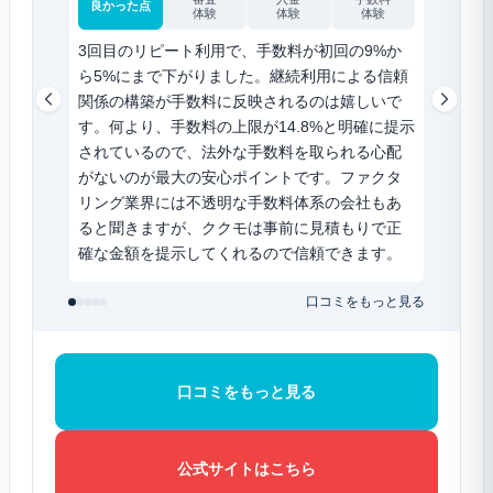
良かった点
良かった
体験
体験
体験
3回目のリピート利用で、手数料が初回の9%か
スマホ
ら5%にまで下がりました。継続利用による信頼
のが一
関係の構築が手数料に反映されるのは嬉しいで
請求書
す。何より、手数料の上限が14.8%と明確に提示
だけ。1
されているので、法外な手数料を取られる心配
談も来
がないのが最大の安心ポイントです。ファクタ
できる
リング業界には不透明な手数料体系の会社もあ
りがた
ると聞きますが、ククモは事前に見積もりで正
まで完
確な金額を提示してくれるので信頼できます。
した。
口コミをもっと見る
口コミをもっと見る
公式サイトはこちら