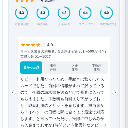
★
★
★
★
☆
4.3
(26件)
4.3
4.3
4.3
4.4
4.0
総合満足度
審査時間
入金時間
スタッフ対応
手数料の安さ
★
★
★
★
☆
★
★
★
4.0
サービス業界の利用者 / 資金調達金額 301〜500万円 / 従
サービス業
業員人数 51〜100名
員人数 2
審査
入金
手数料
良かった点
良かった
体験
体験
体験
リピート利用だったため、手続きは驚くほどス
30万円
ムーズでした。前回の情報がすべて残っている
ことが
ので、今回の請求書を送るだけで審査に入って
下限上
もらえました。手数料も前回より下がってお
当者は
り、継続利用のメリットを感じます。担当者か
ました
ら「イベントの日程に間に合うよう最速で対応
した。
します」と言っていただけ、実際に申し込みか
という
ら入金までわずか1時間という驚異的なスピード
勢に表