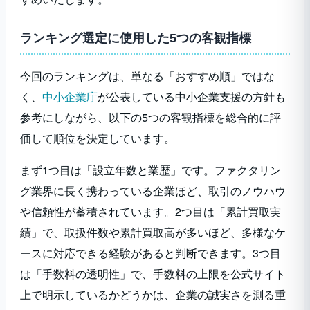
ランキング選定に使用した5つの客観指標
トップ・
2社間・3
0.5%～
11位
マネジメ
社間・2.5
最短即
今回のランキングは、単なる「おすすめ順」ではな
12.5%
ント
社間
く、
中小企業庁
が公表している中小企業支援の方針も
参考にしながら、以下の5つの客観指標を総合的に評
2社間・3
価して順位を決定しています。
12位
えんナビ
5%～
最短即
社間
まず1つ目は「設立年数と業歴」です。ファクタリン
みんなの
グ業界に長く携わっている企業ほど、取引のノウハウ
13位
ファクタ
2社間
一律10%
最短60
や信頼性が蓄積されています。2つ目は「累計買取実
リング
績」で、取扱件数や累計買取高が多いほど、多様なケ
ースに対応できる経験があると判断できます。3つ目
GMO
1%～
最短2営
14位
BtoB 早
2社間
は「手数料の透明性」で、手数料の上限を公式サイト
12%
業日
払い
上で明示しているかどうかは、企業の誠実さを測る重