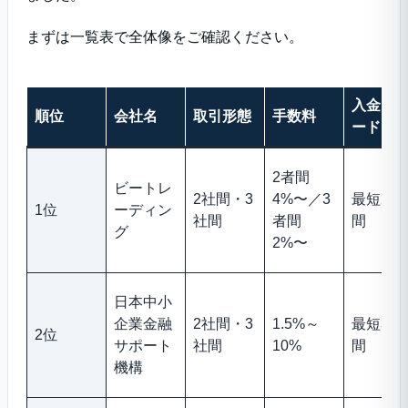
まずは一覧表で全体像をご確認ください。
入金ス
順位
会社名
取引形態
手数料
ード
2者間
ビートレ
2社間・3
4%〜／3
最短2時
1位
ーディン
社間
者間
間
グ
2%〜
日本中小
企業金融
2社間・3
1.5%～
最短3時
2位
サポート
社間
10%
間
機構