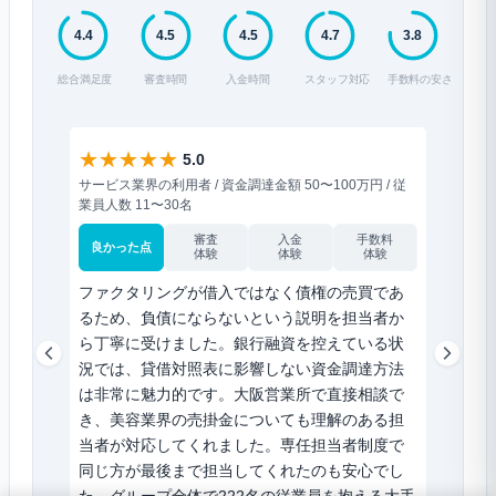
4.4
4.5
4.5
4.7
3.8
総合満足度
審査時間
入金時間
スタッフ対応
手数料の安さ
★
★
★
★
★
★
★
★
5.0
サービス業界の利用者 / 資金調達金額 50〜100万円 / 従
小売業界の
業員人数 11〜30名
人数 6〜1
審査
入金
手数料
良かった点
良かった
体験
体験
体験
ファクタリングが借入ではなく債権の売買であ
書類提出
るため、負債にならないという説明を担当者か
た。請求
ら丁寧に受けました。銀行融資を控えている状
で送る
況では、貸借対照表に影響しない資金調達方法
道の田
は非常に魅力的です。大阪営業所で直接相談で
ービス
き、美容業界の売掛金についても理解のある担
メールや
当者が対応してくれました。専任担当者制度で
は、IT
同じ方が最後まで担当してくれたのも安心でし
ありが
た。グループ全体で222名の従業員を抱える大手
マホから