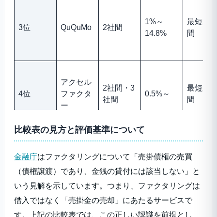
1%～
最短2時
3位
QuQuMo
2社間
14.8%
間
アクセル
2社間・3
最短2時
4位
ファクタ
0.5%～
社間
間
ー
比較表の見方と評価基準について
2社間・3
5位
PMG
1%～
最短即
金融庁
はファクタリングについて「売掛債権の売買
社間
（債権譲渡）であり、金銭の貸付には該当しない」と
いう見解を示しています。つまり、ファクタリングは
ペイトナ
借入ではなく「売掛金の売却」にあたるサービスで
6位
ーファク
2社間
一律10%
最短10
す。上記の比較表では、この正しい認識を前提とし