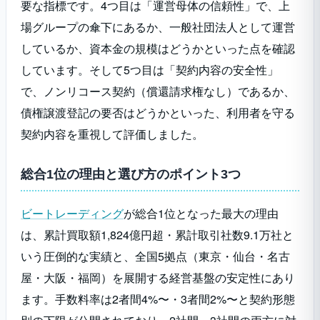
要な指標です。4つ目は「運営母体の信頼性」で、上
場グループの傘下にあるか、一般社団法人として運営
15位
JPS
2社間
2%～
最短60
しているか、資本金の規模はどうかといった点を確認
しています。そして5つ目は「契約内容の安全性」
で、ノンリコース契約（償還請求権なし）であるか、
債権譲渡登記の要否はどうかといった、利用者を守る
契約内容を重視して評価しました。
総合1位の理由と選び方のポイント3つ
ビートレーディング
が総合1位となった最大の理由
は、累計買取額1,824億円超・累計取引社数9.1万社と
いう圧倒的な実績と、全国5拠点（東京・仙台・名古
屋・大阪・福岡）を展開する経営基盤の安定性にあり
ます。手数料率は2者間4%〜・3者間2%〜と契約形態