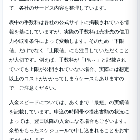
タリング
て、各社のサービス内容を整理しています。
表中の手数料は各社の公式サイトに掲載されている情
報を基にしていますが、実際の手数料は売掛先の信用
7位
OLTA
2社間
2%～9%
最短即
力や取引条件によって変動します。そのため「下限
値」だけでなく「上限値」にも注目していただくこと
が大切です。例えば、手数料が「1%～」と記載され
ていても上限が公開されていない場合、実際には想定
8位
ラボル
2社間
一律10%
最短30
以上のコストがかかってしまうケースもありますの
で、ご注意ください。
ベストフ
2社間・3
2%～
入金スピードについては、あくまで「最短」の実績値
9位
最短即
ァクター
社間
20%
を記載しています。申込の時間帯や提出書類の状況に
よっては、翌日以降の入金になる場合もございます。
余裕をもったスケジュールで申し込まれることをおす
PAYTOD
1%～
10位
2社間
最短30
すめいたします。
AY
9.5%