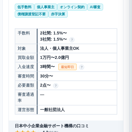
低手数料
個人事業主
オンライン契約
AI審査
債権譲渡登記不要
赤字決算
手数料
2社間: 1.5%〜
3社間: 1.5%〜
?
対象
法人・個人事業主OK
買取金額
1万円〜2.0億円
入金速度
3時間〜
最短即日
?
審査時間
30分〜
必要書類
2点〜
?
審査通過
—
率
運営形態
一般社団法人
日本中小企業金融サポート機構の口コミ