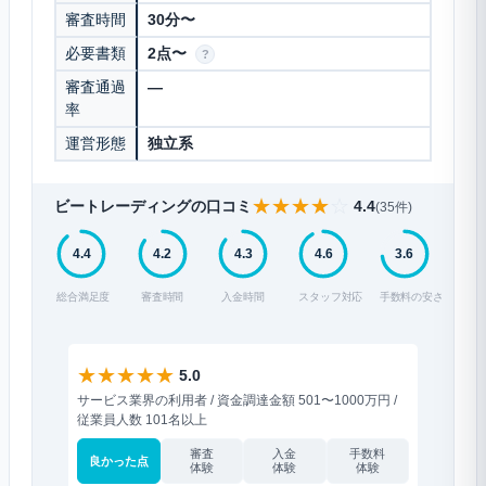
審査時間
30分〜
必要書類
2点〜
?
審査通過
—
率
運営形態
独立系
★
★
★
★
☆
ビートレーディングの口コミ
4.4
(35件)
4.4
4.2
4.3
4.6
3.6
総合満足度
審査時間
入金時間
スタッフ対応
手数料の安さ
★
★
★
★
★
★
★
★
5.0
サービス業界の利用者 / 資金調達金額 501〜1000万円 /
小売業界の
従業員人数 101名以上
人数 31〜
審査
入金
手数料
良かった点
良かった
体験
体験
体験