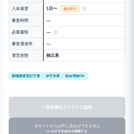
入金速度
1日〜
最短即日
?
審査時間
—
必要書類
—
?
審査通過率
—
運営形態
独立系
債権譲渡登記不要
赤字決算
税金滞納OK
一括見積もりリストに追加
当サイトからは申し込みができません
>> おすすめ会社を確認する